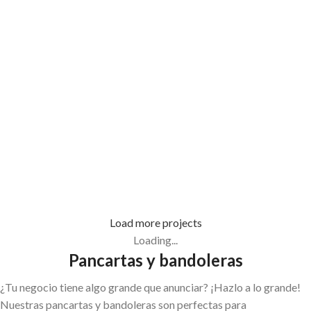
Rotulación de Vehículos
Rotulación de Vehículos
Furgoneta Serrería
Furgón REM Motores
Campamà
Rotulación de Vehículos
Rotulación de Vehículos
Coche El Tigre
Furgoneta Talleres ALB
Load more projects
Loading...
Pancartas y bandoleras
¿Tu negocio tiene algo grande que anunciar? ¡Hazlo a lo grande!
Nuestras pancartas y bandoleras son perfectas para