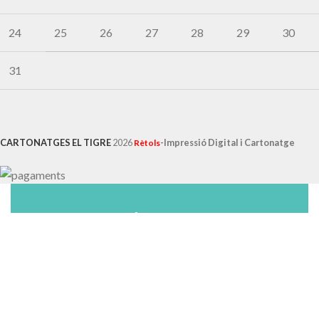
24
25
26
27
28
29
30
31
CARTONATGES EL TIGRE
2026
-Impressió Digital i Cartonatge
Rètols
No t'ho perdis
Anar a les Ofertes