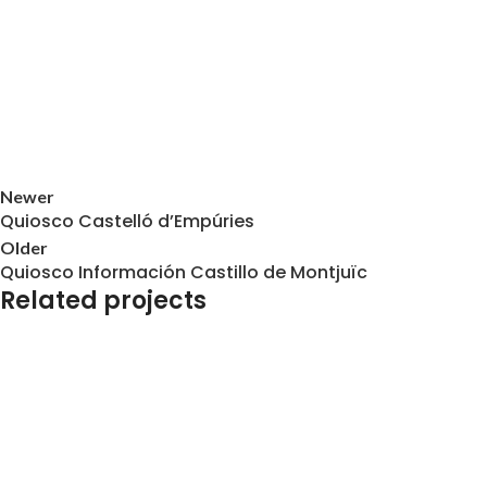
Newer
Quiosco Castelló d’Empúries
Older
Quiosco Información Castillo de Montjuïc
Related projects
Señalización Exterior e Interior
Carnaval de Vilanova