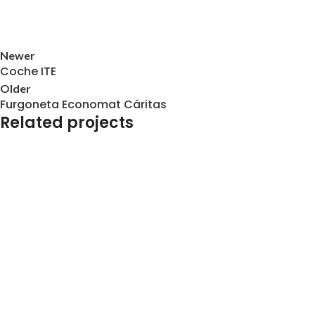
Newer
Coche ITE
Older
Furgoneta Economat Cáritas
Related projects
Rotulación de Vehículos
Coche ITE
Rotulación de Vehículos
Furgoneta Economat Cáritas