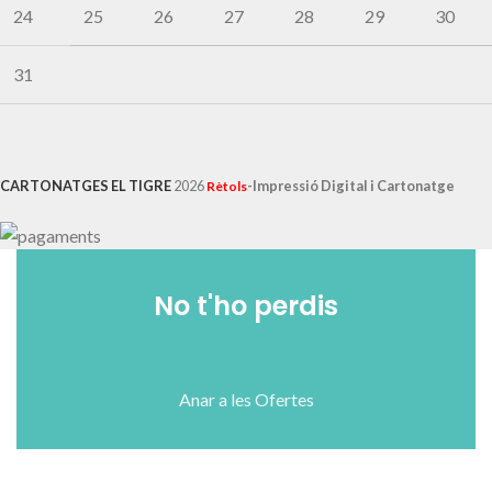
24
25
26
27
28
29
30
31
CARTONATGES EL TIGRE
2026
-Impressió Digital i Cartonatge
Rètols
No t'ho perdis
Anar a les Ofertes