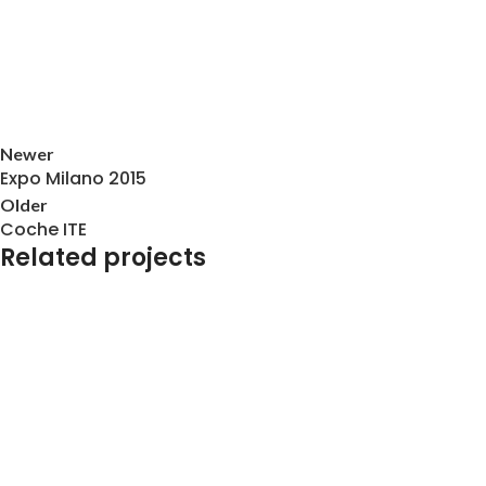
Newer
Expo Milano 2015
Older
Coche ITE
Related projects
Señalización Exterior e Interior
Carnaval de Vilanova