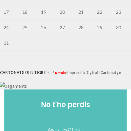
17
18
19
20
21
22
23
24
25
26
27
28
29
30
31
CARTONATGES EL TIGRE
2026
-Impressió Digital i Cartonatge
Rètols
No t'ho perdis
Anar a les Ofertes