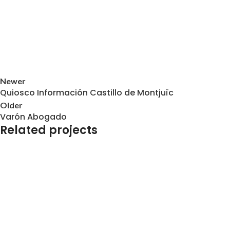
Newer
Quiosco Información Castillo de Montjuïc
Older
Varón Abogado
Related projects
Luminosos y Letras Corpóreas
Varón Abogado