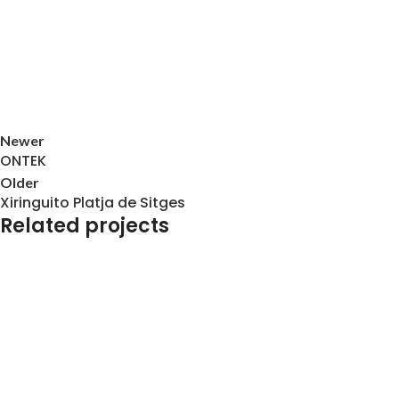
Newer
ONTEK
Older
Xiringuito Platja de Sitges
Related projects
Senyalització Exterior i Interior
Xiringuito Platja de Sitges