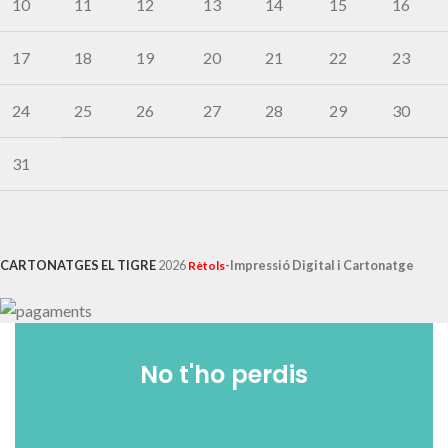
10
11
12
13
14
15
16
17
18
19
20
21
22
23
24
25
26
27
28
29
30
31
CARTONATGES EL TIGRE
2026
-Impressió Digital i Cartonatge
Rètols
No t'ho perdis