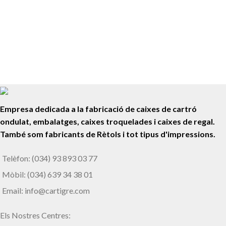
Camp de futbol Aiguadolç
Senyalització Exterior i Interior
Escola El Cim
Empresa dedicada a la fabricació de caixes de cartró
ondulat, embalatges, caixes troquelades i caixes de regal.
També som fabricants de Rètols i tot tipus d'impressions.
Telèfon: (034) 93 893 03 77
Mòbil: (034) 639 34 38 01
Email: info@cartigre.com
Els Nostres Centres: