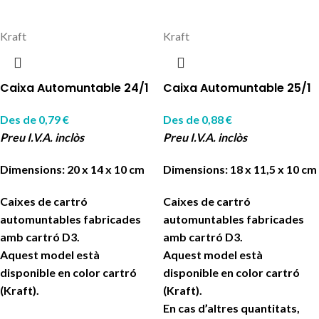
Kraft
Kraft
Caixa Automuntable 24/1
Caixa Automuntable 25/1
Des de
0,79
€
Des de
0,88
€
Preu I.V.A. inclòs
Preu I.V.A. inclòs
Dimensions: 20 x 14 x 10 cm
Dimensions: 18 x 11,5 x 10 cm
Caixes de cartró
Caixes de cartró
automuntables fabricades
automuntables fabricades
amb cartró D3.
amb cartró D3.
Aquest model està
Aquest model està
disponible en color cartró
disponible en color cartró
(Kraft).
(Kraft).
En cas d’altres quantitats,