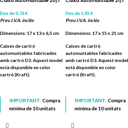
Caixa Automuntable 20/1
Caixa Automuntable 21/1
Des de
0,76
€
Des de
1,05
€
Preu I.V.A. inclòs
Preu I.V.A. inclòs
Dimensions: 17 x 13 x 6,5 cm
Dimensions: 17 x 15 x 21 cm
Caixes de cartró
Caixes de cartró
automuntables fabricades
automuntables fabricades
amb cartró D3. Aquest model
amb cartró D3. Aquest model
està disponible en color
està disponible en color
cartró (Kraft).
cartró (Kraft).
IMPORTANT:
Compra
IMPORTANT:
Compra
mínima de 10 unitats
mínima de 10 unitats