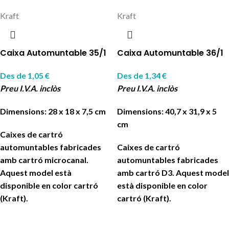
Kraft
Kraft
Caixa Automuntable 35/1
Caixa Automuntable 36/1
Des de
1,05
€
Des de
1,34
€
Preu I.V.A. inclòs
Preu I.V.A. inclòs
Dimensions: 28 x 18 x 7,5 cm
Dimensions: 40,7 x 31,9 x 5
cm
Caixes de cartró
automuntables fabricades
Caixes de cartró
amb cartró microcanal.
automuntables fabricades
Aquest model està
amb cartró D3. Aquest model
disponible en color cartró
està disponible en color
(Kraft).
cartró (Kraft).