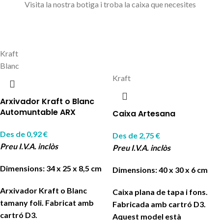
Visita la nostra botiga i troba la caixa que necesites
Kraft
Blanc
Kraft
Arxivador Kraft o Blanc
Automuntable ARX
Caixa Artesana
Des de
0,92
€
Des de
2,75
€
Preu I.V.A. inclòs
Preu I.V.A. inclòs
Dimensions: 34 x 25 x 8,5 cm
Dimensions: 40 x 30 x 6 cm
Arxivador Kraft o Blanc
Caixa plana de tapa i fons.
tamany foli. Fabricat amb
Fabricada amb cartró D3.
cartró D3.
Aquest model està