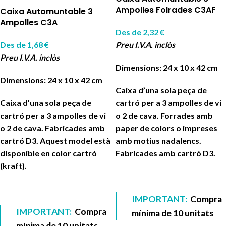
Ampolles Folrades C3AF
Caixa Automuntable 3
Ampolles C3A
Des de
2,32
€
Des de
1,68
€
Preu I.V.A. inclòs
Preu I.V.A. inclòs
Dimensions: 24 x 10 x 42 cm
Dimensions: 24 x 10 x 42 cm
Caixa d’una sola peça de
Caixa d’una sola peça de
cartró per a 3 ampolles de vi
cartró per a 3 ampolles de vi
o 2 de cava. Forrades amb
o 2 de cava. Fabricades amb
paper de colors o impreses
cartró D3. Aquest model està
amb motius nadalencs.
disponible en color cartró
Fabricades amb cartró D3.
(kraft).
IMPORTANT:
Compra
IMPORTANT:
Compra
mínima de 10 unitats
mínima de 10 unitats