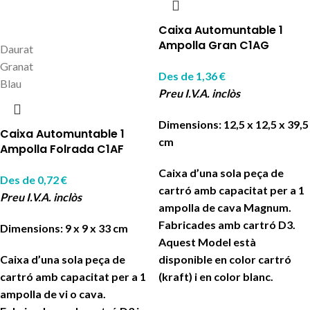
Caixa Automuntable 1
Ampolla Gran C1AG
Daurat
Granat
Des de
1,36
€
Blau
Preu I.V.A. inclòs
Dimensions: 12,5 x 12,5 x 39,5
Caixa Automuntable 1
cm
Ampolla Folrada C1AF
Caixa d’una sola peça de
Des de
0,72
€
cartró amb capacitat per a 1
Preu I.V.A. inclòs
ampolla de cava Magnum.
Fabricades amb cartró D3.
Dimensions: 9 x 9 x 33 cm
Aquest Model està
Caixa d’una sola peça de
disponible en color cartró
cartró amb capacitat per a 1
(kraft) i en color blanc.
ampolla de vi o cava.