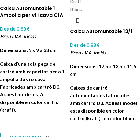
Kraft
Caixa Automuntable 1
Blanc
Ampolla per vi i cava C1A
Des de
0,88
€
Caixa Automuntable 13/1
Preu I.V.A. inclòs
Des de
0,88
€
Dimensions: 9 x 9 x 33 cm
Preu I.V.A. inclòs
Caixa d’una sola peça de
Dimensions: 17,5 x 13,5 x 11,5
cartró amb capacitat per a 1
cm
ampolla de vi o cava.
Fabricades amb cartró D3.
Caixes de cartró
Aquest model està
automuntables fabricades
disponible en color cartró
amb cartró D3. Aquest model
(kraft).
esta disponible en color
cartró (kraft) i en color blanc.