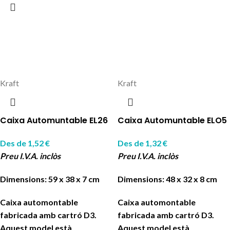
Kraft
Kraft
Caixa Automuntable EL26
Caixa Automuntable ELO5
Des de
1,52
€
Des de
1,32
€
Preu I.V.A. inclòs
Preu I.V.A. inclòs
Dimensions: 59 x 38 x 7 cm
Dimensions: 48 x 32 x 8 cm
Caixa automontable
Caixa automontable
fabricada amb cartró D3.
fabricada amb cartró D3.
Aquest model està
Aquest model està