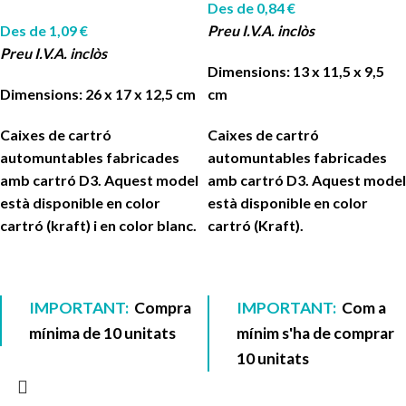
Des de
0,84
€
Des de
1,09
€
Preu I.V.A. inclòs
Preu I.V.A. inclòs
Dimensions: 13 x 11,5 x 9,5
Dimensions: 26 x 17 x 12,5 cm
cm
Caixes de cartró
Caixes de cartró
automuntables fabricades
automuntables fabricades
amb cartró D3. Aquest model
amb cartró D3. Aquest model
està disponible en color
està disponible en color
cartró (kraft) i en color blanc.
cartró (Kraft).
IMPORTANT:
Compra
IMPORTANT:
Com a
mínima de 10 unitats
mínim s'ha de comprar
10 unitats