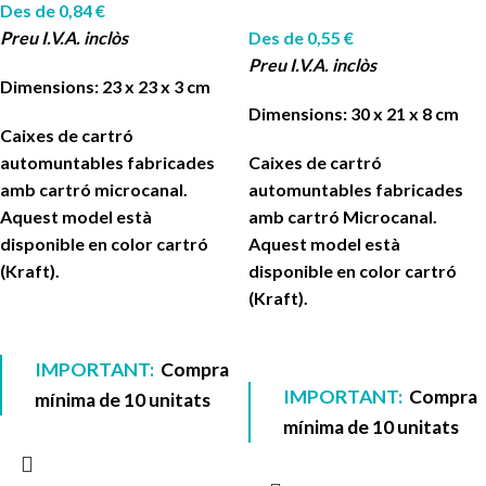
Des de
0,84
€
Preu I.V.A. inclòs
Des de
0,55
€
Preu I.V.A. inclòs
Dimensions: 23 x 23 x 3 cm
Dimensions: 30 x 21 x 8 cm
Caixes de cartró
automuntables fabricades
Caixes de cartró
amb cartró microcanal.
automuntables fabricades
Aquest model està
amb cartró Microcanal.
disponible en color cartró
Aquest model està
(Kraft).
disponible en color cartró
(Kraft).
IMPORTANT:
Compra
IMPORTANT:
Compra
mínima de 10 unitats
mínima de 10 unitats