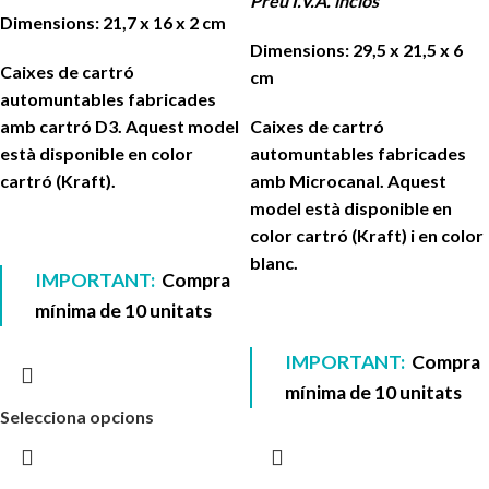
Preu I.V.A. inclòs
Dimensions: 21,7 x 16 x 2 cm
Dimensions: 29,5 x 21,5 x 6
Caixes de cartró
cm
automuntables fabricades
amb cartró D3. Aquest model
Caixes de cartró
està disponible en color
automuntables fabricades
cartró (Kraft).
amb Microcanal. Aquest
model està disponible en
color cartró (Kraft) i en color
blanc.
IMPORTANT:
Compra
mínima de 10 unitats
IMPORTANT:
Compra
mínima de 10 unitats
Selecciona opcions