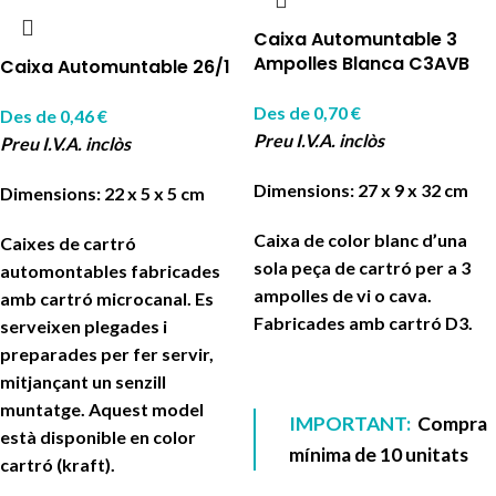
Caixa Automuntable 3
Ampolles Blanca C3AVB
Caixa Automuntable 26/1
Des de
0,70
€
Des de
0,46
€
Preu I.V.A. inclòs
Preu I.V.A. inclòs
Dimensions: 27 x 9 x 32 cm
Dimensions: 22 x 5 x 5 cm
Caixa de color blanc d’una
Caixes de cartró
sola peça de cartró per a 3
automontables fabricades
ampolles de vi o cava.
amb cartró microcanal. Es
Fabricades amb cartró D3.
serveixen plegades i
preparades per fer servir,
mitjançant un senzill
muntatge. Aquest model
IMPORTANT:
Compra
està disponible en color
mínima de 10 unitats
cartró (kraft).