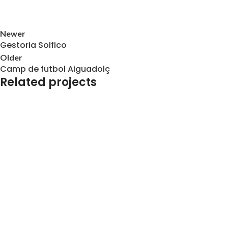
Newer
Gestoria Solfico
Older
Camp de futbol Aiguadolç
Related projects
Lluminosos i Lletres Corpòries
Finques Serra
Lluminosos i Lletres Corpòries
Varón Advocat