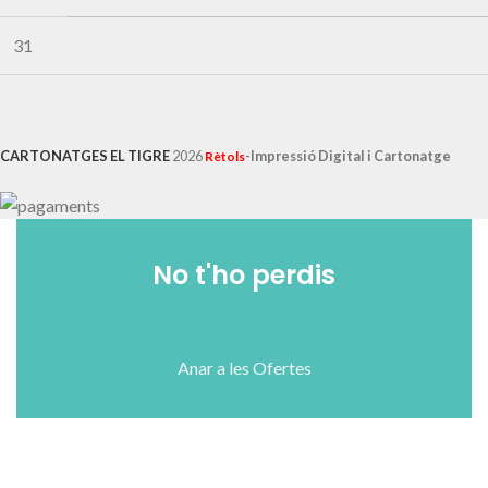
31
CARTONATGES EL TIGRE
2026
-Impressió Digital i Cartonatge
Rètols
No t'ho perdis
Anar a les Ofertes