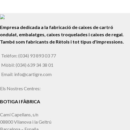
Empresa dedicada a la fabricació de caixes de cartró
ondulat, embalatges, caixes troquelades i caixes de regal.
També som fabricants de Rètols i tot tipus d'impressions.
Telèfon: (034) 93 893 03 77
Mòbil: (034) 639 34 38 01
Email: info@cartigre.com
Els Nostres Centres:
BOTIGA I FÀBRICA
Camí Capellans, s/n
08800 Vilanova i la Geltrú
Barcelona – España