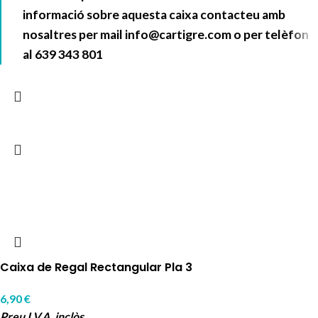
informació sobre aquesta caixa contacteu amb
nosaltres per mail
info@cartigre.com
o per telèfon
al
639 343 801
Caixa de Regal Rectangular Pla 3
6,90
€
Preu I.V.A. inclòs