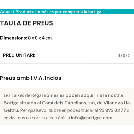
Aquest Producte només es pot comprar a la botiga
TAULA DE PREUS
Dimensions:
8 x 8 x 4 cm
PREU UNITARI:
4,00 €
Preus amb I.V.A. Inclòs
Les caixes de Regal
només es poden adquirir a la nostra
Botiga situada al Camí dels Capellans, s/n, de Vilanova i la
Geltrú.
Per qualsevol dubte en podeu trucar al
93 893 03 77
o
enviar-nos un correu electrònic a
info@cartigre.com
.