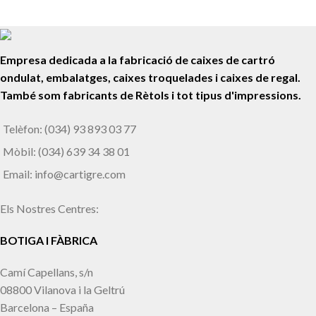
Empresa dedicada a la fabricació de caixes de cartró
ondulat, embalatges, caixes troquelades i caixes de regal.
També som fabricants de Rètols i tot tipus d'impressions.
Telèfon: (034) 93 893 03 77
Mòbil: (034) 639 34 38 01
Email: info@cartigre.com
Els Nostres Centres:
BOTIGA I FÀBRICA
Camí Capellans, s/n
08800 Vilanova i la Geltrú
Barcelona – España