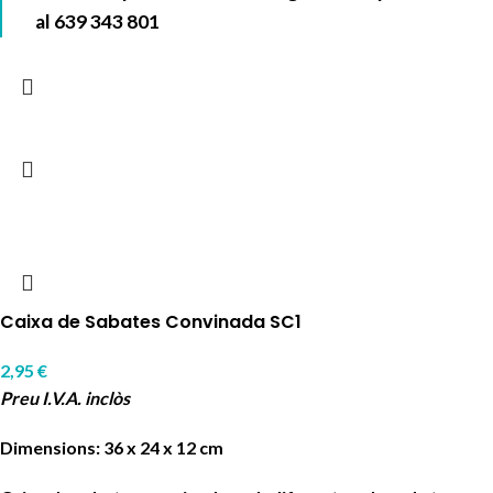
al
639 343 801
Caixa de Sabates Convinada SC1
2,95
€
Preu I.V.A. inclòs
Dimensions: 36 x 24 x 12 cm