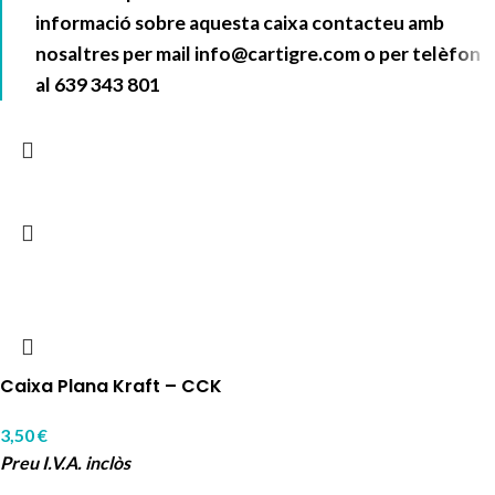
informació sobre aquesta caixa contacteu amb
nosaltres per mail
info@cartigre.com
o per telèfon
al
639 343 801
Caixa Plana Kraft – CCK
3,50
€
Preu I.V.A. inclòs