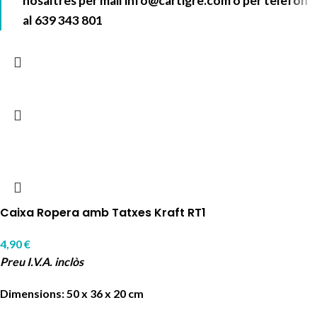
nosaltres per mail
info@cartigre.com
o per telèfon
al
639 343 801
Caixa Ropera amb Tatxes Kraft RT1
4,90
€
Preu I.V.A. inclòs
Dimensions: 50 x 36 x 20 cm