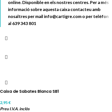
online. Disponible en els nostres centres. Per a més
informació sobre aquesta caixa contacteu amb
nosaltres per mail
info@cartigre.com
o per telèfon
al
639 343 801
Caixa de Sabates Blanca SB1
2,95
€
Preu I.V.A. inclòs