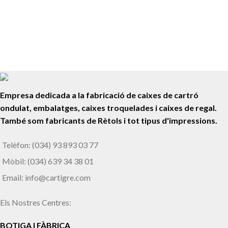
Pancartes i Banderoles
Nou CAP de Les Roquetes
Empresa dedicada a la fabricació de caixes de cartró
ondulat, embalatges, caixes troquelades i caixes de regal.
També som fabricants de Rètols i tot tipus d'impressions.
Telèfon: (034) 93 893 03 77
Mòbil: (034) 639 34 38 01
Email: info@cartigre.com
Els Nostres Centres:
BOTIGA I FÀBRICA