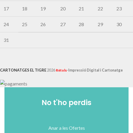
17
18
19
20
21
22
23
24
25
26
27
28
29
30
31
CARTONATGES EL TIGRE
2026
-Impressió Digital i Cartonatge
Rètols
No t'ho perdis
Anar a les Ofertes