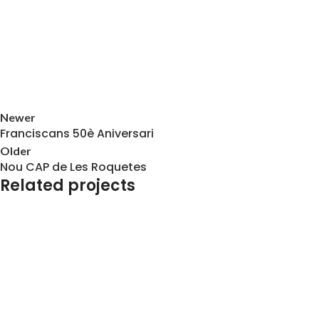
Newer
Franciscans 50è Aniversari
Older
Nou CAP de Les Roquetes
Related projects
Pancartes i Banderoles
Jardiland