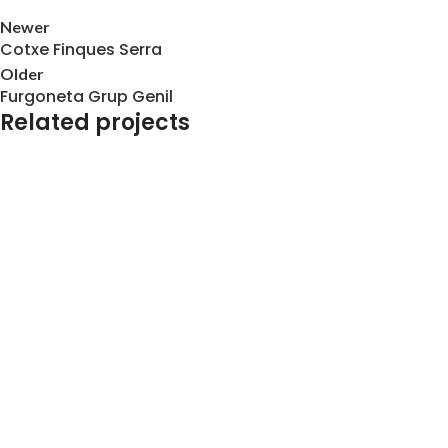
Newer
Cotxe Finques Serra
Older
Furgoneta Grup Genil
Related projects
Retolació de Vehicles
Cotxe Yacht Service Team
Retolació de Vehicles
Cotxe ITE