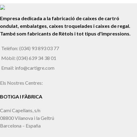
Empresa dedicada a la fabricació de caixes de cartró
ondulat, embalatges, caixes troquelades i caixes de regal.
També som fabricants de Rètols i tot tipus d'impressions.
Telèfon: (034) 93 893 03 77
Mòbil: (034) 639 34 38 01
Email: info@cartigre.com
Els Nostres Centres:
BOTIGA I FÀBRICA
Camí Capellans, s/n
08800 Vilanova i la Geltrú
Barcelona – España