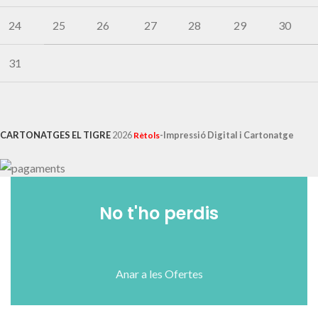
24
25
26
27
28
29
30
31
CARTONATGES EL TIGRE
2026
-Impressió Digital i Cartonatge
Rètols
No t'ho perdis
Anar a les Ofertes