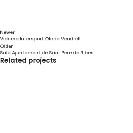
Newer
Vidriera Intersport Olaria Vendrell
Older
Sala Ajuntament de Sant Pere de Ribes
Related projects
Retolació de Vidrieres
ONTEK
Retolació de Vidrieres