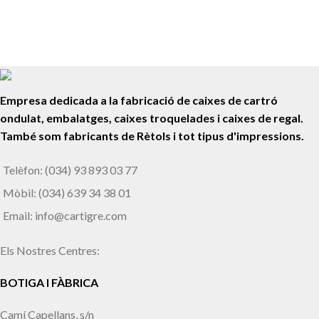
Retolació de Vidrieres
Festival Blanc
Empresa dedicada a la fabricació de caixes de cartró
ondulat, embalatges, caixes troquelades i caixes de regal.
També som fabricants de Rètols i tot tipus d'impressions.
Telèfon: (034) 93 893 03 77
Mòbil: (034) 639 34 38 01
Email: info@cartigre.com
Els Nostres Centres:
BOTIGA I FÀBRICA
Camí Capellans, s/n