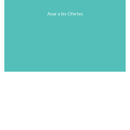
Anar a les Ofertes
Shop
Wishlist
Cart
Mi Cuenta