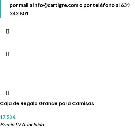
por mail a
info@cartigre.com
o por teléfono al
639
343 801
Caja de Regalo Grande para Camisas
17,50
€
Precio I.V.A. incluido