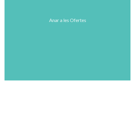
Anar a les Ofertes
Shop
Wishlist
Cart