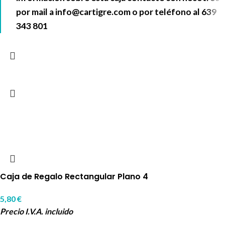
por mail a
info@cartigre.com
o por teléfono al
639
343 801
Caja de Regalo Rectangular Plano 4
5,80
€
Precio I.V.A. incluido