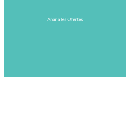
Anar a les Ofertes
Shop
Wishlist
Cart