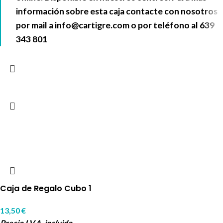
información sobre esta caja contacte con nosotros
por mail a
info@cartigre.com
o por teléfono al
639
343 801
Caja de Regalo Cubo 1
13,50
€
Precio I.V.A. incluido