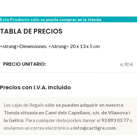
Este Producto sólo se puede comprar en la tienda
TABLA DE PRECIOS
<strong>Dimensiones: </strong> 20 x 13 x 5 cm
PRECIO UNITARIO:
6,90 €
Precios con I.V.A. Incluido
Les cajas de Regalo
sólo se pueden adquirir en nuestra
Tienda situada en Camí dels Capellans, s/n, de Vilanova i
la Geltrú.
Para cualquier duda podeis llamar al
93 893 03 77
o
enviarnos un correu electrónico a
info@cartigre.com
.