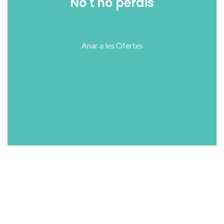
No t'ho perdis
Anar a les Ofertes
Shop
Wishlist
Cart