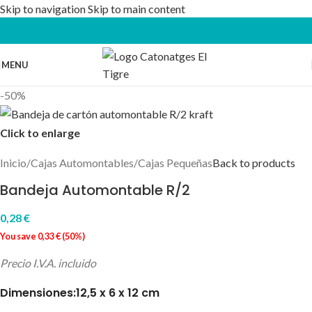
Skip to navigation
Skip to main content
MENU
-50%
Click to enlarge
Inicio
/
Cajas Automontables
/
Cajas Pequeñas
Back to products
Bandeja Automontable R/2
0,28
€
You save
0,33
€
(
50
%)
Precio I.V.A. incluido
Dimensiones:12,5 x 6 x 12 cm