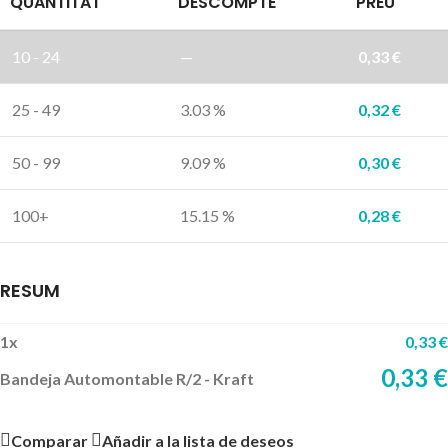
QUANTITAT
DESCOMPTE
PREU
10 - 24
—
0,33
€
25 - 49
3.03 %
0,32
€
50 - 99
9.09 %
0,30
€
100+
15.15 %
0,28
€
RESUM
1
x
0,33
€
0,33
€
Bandeja Automontable R/2 - Kraft
Comparar
Añadir a la lista de deseos