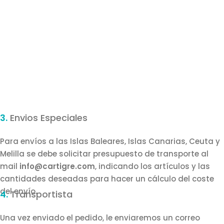
3.
Envios Especiales
Para envíos a las Islas Baleares, Islas Canarias, Ceuta y
Melilla se debe solicitar presupuesto de transporte al
mail
info@cartigre.com
, indicando los artículos y las
cantidades deseadas para hacer un cálculo del coste
del envío.
4.
Transportista
Una vez enviado el pedido, le enviaremos un correo