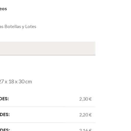
seos
as Botellas y Lotes
7 x 18 x 30 cm
DES:
2,30 €
DES:
2,20 €
DES:
2,16 €