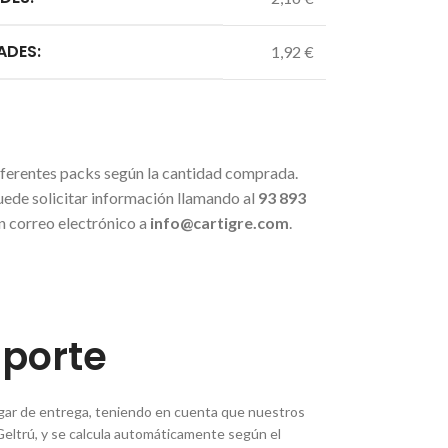
ADES:
1,92 €
iferentes packs según la cantidad comprada.
uede solicitar información llamando al
93 893
n correo electrónico a
info@cartigre.com
.
sporte
lugar de entrega, teniendo en cuenta que nuestros
Geltrú, y se calcula automáticamente según el