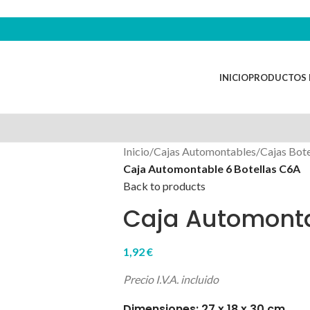
INICIO
PRODUCTOS 
Inicio
/
Cajas Automontables
/
Cajas Bote
Caja Automontable 6 Botellas C6A
Back to products
Caja Automonta
1,92
€
Precio I.V.A. incluido
Dimensiones: 27 x 18 x 30 cm