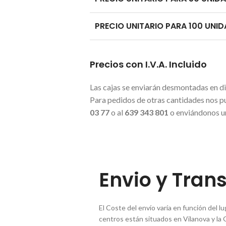
PRECIO UNITARIO PARA 100 UNID
Precios con I.V.A. Incluido
Las cajas se enviarán desmontadas en d
Para pedidos de otras cantidades nos p
03 77
o al
639 343 801
o enviándonos u
Envio y Tran
El Coste del envío varía en función del 
centros están situados en Vilanova y la 