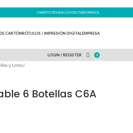
CARRITO
TIENDA
CONTACTAR
ESPAÑOL
DE CARTÓN
RÓTULOS / IMPRESIÓN DIGITAL
EMPRESA
LOGIN / REGISTER
0
items
llas y Lotes
/
ble 6 Botellas C6A