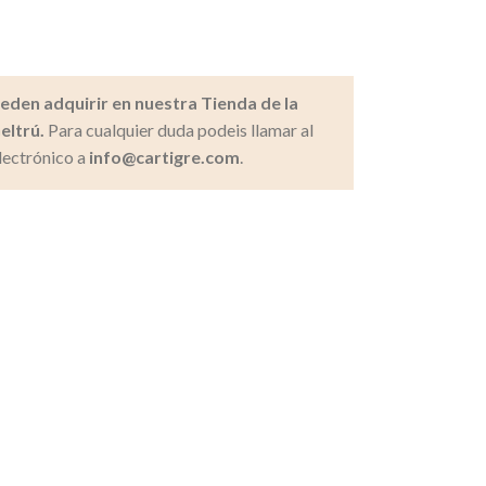
ueden adquirir en nuestra Tienda de la
eltrú.
Para cualquier duda podeis llamar al
lectrónico a
info@cartigre.com
.