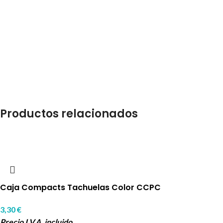
Productos relacionados
Caja Compacts Tachuelas Color CCPC
3,30
€
Precio I.V.A. incluido