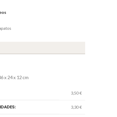
seos
apatos
6 x 24 x 12 cm
3,50 €
IDADES:
3,30 €