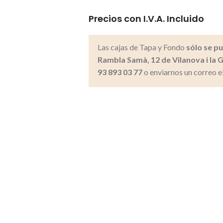
Precios con I.V.A. Incluido
Las cajas de Tapa y Fondo
sólo se p
Rambla Samà, 12 de Vilanova i la G
93 893 03 77
o enviarnos un correo e