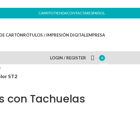
CARRITO
TIENDA
CONTACTAR
ESPAÑOL
DE CARTÓN
RÓTULOS / IMPRESIÓN DIGITAL
EMPRESA
LOGIN / REGISTER
0
items
/
olor ST2
s con Tachuelas