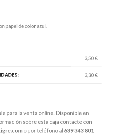
n papel de color azul.
3,50 €
IDADES:
3,30 €
le para la venta online. Disponible en
formación sobre esta caja contacte con
tigre.com
o por teléfono al
639 343 801