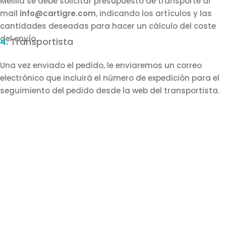
Melilla se debe solicitar presupuesto de transporte al
mail
info@cartigre.com
, indicando los artículos y las
cantidades deseadas para hacer un cálculo del coste
del envío.
4.
Transportista
Una vez enviado el pedido, le enviaremos un correo
electrónico que incluirá el número de expedición para el
seguimiento del pedido desde la web del transportista.