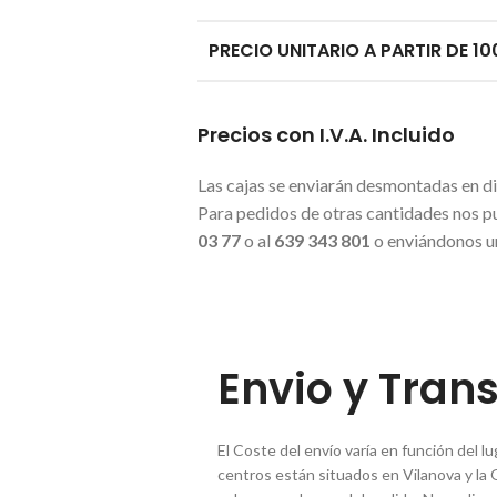
PRECIO UNITARIO A PARTIR DE 10
Precios con I.V.A. Incluido
Las cajas se enviarán desmontadas en d
Para pedidos de otras cantidades nos p
03 77
o al
639 343 801
o enviándonos u
Envio y Tran
El Coste del envío varía en función del 
centros están situados en Vilanova y la 