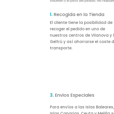
volumen y el peso del pedido. No realiza
1.
Recogida en la Tienda
El cliente tiene la posibilidad de
recoger el pedido en uno de
nuestros centros de Vilanova y 
Geltrú y así ahorrarse el coste d
transporte.
3.
Envios Especiales
Para envíos a las Islas Baleares,
Islas Canarias, Ceuta y Melilla s