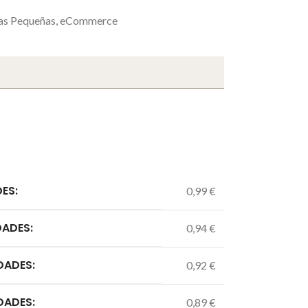
as Pequeñas
,
eCommerce
DES:
0,99 €
DADES:
0,94 €
DADES:
0,92 €
DADES:
0,89 €