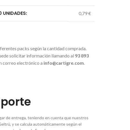
0 UNIDADES:
0,79 €
iferentes packs según la cantidad comprada.
uede solicitar información llamando al
93 893
n correo electrónico a
info@cartigre.com
.
sporte
lugar de entrega, teniendo en cuenta que nuestros
Geltrú, y se calcula automáticamente según el