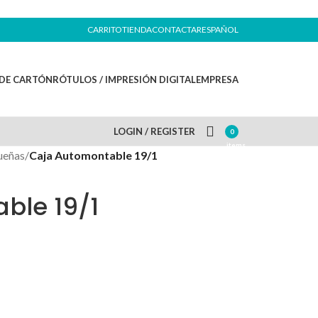
CARRITO
TIENDA
CONTACTAR
ESPAÑOL
DE CARTÓN
RÓTULOS / IMPRESIÓN DIGITAL
EMPRESA
LOGIN / REGISTER
0
items
ueñas
/
Caja Automontable 19/1
ble 19/1