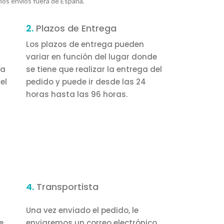
mos envíos fuera de España.
2.
Plazos de Entrega
Los plazos de entrega pueden
variar en función del lugar donde
la
se tiene que realizar la entrega del
el
pedido y puede ir desde las 24
horas hasta las 96 horas.
4.
Transportista
Una vez enviado el pedido, le
e
enviaremos un correo electrónico