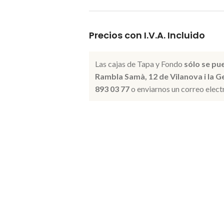
Precios con I.V.A. Incluido
Las cajas de Tapa y Fondo
sólo se pu
Rambla Samà, 12 de Vilanova i la Ge
893 03 77
o enviarnos un correo elect