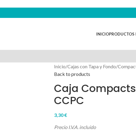
INICIO
PRODUCTOS 
Inicio
/
Cajas con Tapa y Fondo
/
Compac
Back to products
Caja Compacts 
CCPC
3,30
€
Precio I.V.A. incluido