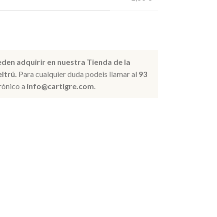
eden adquirir en nuestra Tienda de la
ltrú.
Para cualquier duda podeis llamar al
93
rónico a
info@cartigre.com
.