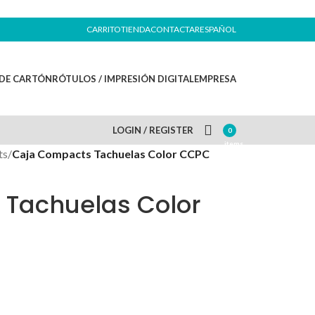
CARRITO
TIENDA
CONTACTAR
ESPAÑOL
DE CARTÓN
RÓTULOS / IMPRESIÓN DIGITAL
EMPRESA
LOGIN / REGISTER
0
items
ts
/
Caja Compacts Tachuelas Color CCPC
Tachuelas Color