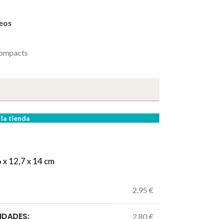
seos
ompacts
la tienda
 x 12,7 x 14 cm
2,95 €
IDADES:
2,80 €