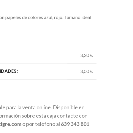
n papeles de colores azul, rojo. Tamaño ideal
3,30 €
IDADES:
3,00 €
le para la venta online. Disponible en
formación sobre esta caja contacte con
tigre.com
o por teléfono al
639 343 801