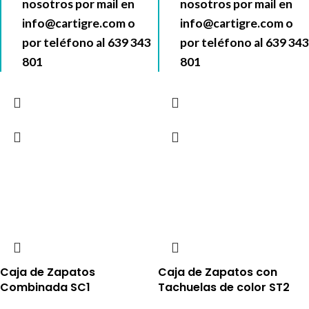
nosotros por mail en
nosotros por mail en
info@cartigre.com
o
info@cartigre.com
o
por teléfono al
639 343
por teléfono al
639 343
801
801
Caja de Zapatos
Caja de Zapatos con
Combinada SC1
Tachuelas de color ST2