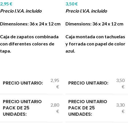
2,95
€
3,50
€
Precio I.V.A. incluido
Precio I.V.A. incluido
Dimensiones: 36 x 24 x 12 cm
Dimensions: 36 x 24 x 12 cm
Caja de zapatos combinada
Caja montada con tachuelas
con diferentes colores de
y forrada con papel de color
tapa.
azul.
2,95
3,50
PRECIO UNITARIO:
PRECIO UNITARIO:
€
€
PRECIO UNITARIO
PRECIO UNITARIO
2,80
3,30
PACK DE 25
PACK DE 25
€
€
UNIDADES:
UNIDADES: