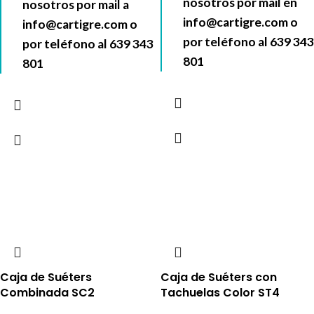
nosotros por mail en
nosotros por mail a
info@cartigre.com
o
info@cartigre.com
o
por teléfono al
639 343
por teléfono al
639 343
801
801
Caja de Suéters
Caja de Suéters con
Combinada SC2
Tachuelas Color ST4