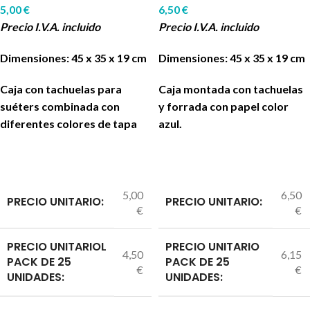
5,00
€
6,50
€
Precio I.V.A. incluido
Precio I.V.A. incluido
Dimensiones: 45 x 35 x 19 cm
Dimensiones: 45 x 35 x 19 cm
Caja con tachuelas para
Caja montada con tachuelas
suéters combinada con
y forrada con papel color
diferentes colores de tapa
azul.
5,00
6,50
PRECIO UNITARIO:
PRECIO UNITARIO:
€
€
PRECIO UNITARIOL
PRECIO UNITARIO
4,50
6,15
PACK DE 25
PACK DE 25
€
€
UNIDADES:
UNIDADES: